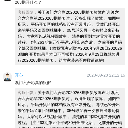
263期开什么？
客服回复：
关于澳门六合彩2020263期摇奖故障声明 澳六
合六合彩第2020263期摇奖时， 设备出现了故障， 如图中
所示， 平码开奖区的球档板没有正常升起， 导致已经开出
来的平码又滚回到球桶中， 05号球又再一次被摇出来到特
码， 大家可以从视频回放中， 清楚的看到本次异常开奖的
过程。 (注:263期第五个平码30开出来之后， 之前开的号码
全部又回到球桶。) 故我司决定取消2020年9月28日202026
3期的 开奖结果且本日不再摇奖! 2020年9月29日将继续进
行2020263期的摇奖， 给大家带来不便敬请谅解!
开心
2020-09-28 22:12:15
澳门六合彩真的很假
客服回复：
关于澳门六合彩2020263期摇奖故障声明 澳六
合六合彩第2020263期摇奖时， 设备出现了故障， 如图中
所示， 平码开奖区的球档板没有正常升起， 导致已经开出
来的平码又滚回到球桶中， 05号球又再一次被摇出来到特
码， 大家可以从视频回放中， 清楚的看到本次异常开奖的
过程。 (注:263期第五个平码30开出来之后， 之前开的号码