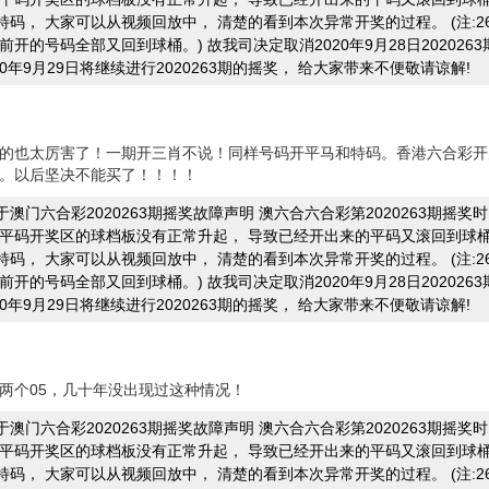
码， 大家可以从视频回放中， 清楚的看到本次异常开奖的过程。 (注:2
前开的号码全部又回到球桶。) 故我司决定取消2020年9月28日202026
020年9月29日将继续进行2020263期的摇奖， 给大家带来不便敬请谅解!
的也太厉害了！一期开三肖不说！同样号码开平马和特码。香港六合彩开
。以后坚决不能买了！！！！
于澳门六合彩2020263期摇奖故障声明 澳六合六合彩第2020263期摇奖
 平码开奖区的球档板没有正常升起， 导致已经开出来的平码又滚回到球桶
码， 大家可以从视频回放中， 清楚的看到本次异常开奖的过程。 (注:2
前开的号码全部又回到球桶。) 故我司决定取消2020年9月28日202026
020年9月29日将继续进行2020263期的摇奖， 给大家带来不便敬请谅解!
两个05，几十年没出现过这种情况！
于澳门六合彩2020263期摇奖故障声明 澳六合六合彩第2020263期摇奖
 平码开奖区的球档板没有正常升起， 导致已经开出来的平码又滚回到球桶
码， 大家可以从视频回放中， 清楚的看到本次异常开奖的过程。 (注:2