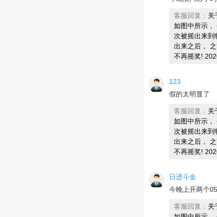
客服回复：
关
如图中所示，
次被摇出来到特
出来之后， 之
不再摇奖! 2
123
假的太明显了
客服回复：
关
如图中所示，
次被摇出来到特
出来之后， 之
不再摇奖! 2
日进斗金
今晚上开两个0
客服回复：
关
如图中所示，