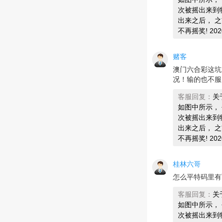
次被摇出来到特
出来之后， 之
不再摇奖! 2
赌客
澳门六合彩这坑
况！输的也不服
客服回复：
关
如图中所示，
次被摇出来到特
出来之后， 之
不再摇奖! 2
桂林六哥
怎么平特码里有
客服回复：
关
如图中所示，
次被摇出来到特