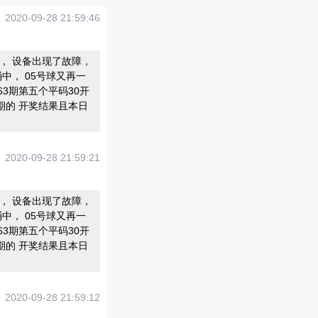
2020-09-28 21:59:46
时， 设备出现了故障，
中， 05号球又再一
63期第五个平码30开
3期的 开奖结果且本日
2020-09-28 21:59:21
时， 设备出现了故障，
中， 05号球又再一
63期第五个平码30开
3期的 开奖结果且本日
2020-09-28 21:59:12