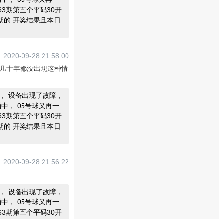
63期第五个平码30开
3期的 开奖结果且本日
2020-09-28 21:58:00
几十年都没出现这种情
时， 设备出现了故障，
中， 05号球又再一
63期第五个平码30开
3期的 开奖结果且本日
2020-09-28 21:56:22
时， 设备出现了故障，
中， 05号球又再一
63期第五个平码30开