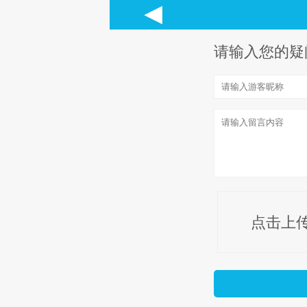
◀
请输入您的疑
点击上